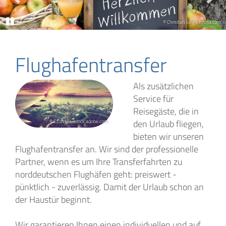
Pause
© Kurverein Nordseeheilbad Esens-Bensersiel/B. Leeners
© Foehr Tourismus GmbH/Hergen Schimpf
© Krakenimages.com - stock.adobe.com
© peopleimages.com - stock.adobe.com
© Tomas Marek-stock.adobe.com
© Sunny studio-stock.adobe.com
© CBenn, Nordland Reiseagentur
© CBenn, Nordland Reiseagentur
© CBenn, Nordland Reiseagentur
© CBenn, Nordland Reiseagentur
© Noppasinw - stock.adobe.com
© VisitBritain/Andrew Pickett
© Christian Jung - fotolia.com
© Sunny studio - Fotolia.com
© xbrchx - stock.adobe.com
© pixabay.com/orensteiner
© velishchuk-fotolia.com
© Lukassek-fotolia.com
© isaac74-fotolia.com
© Christiane Benn
© Christiane Benn
Flughafentransfer
Als zusätzlichen
Service für
Reisegäste, die in
den Urlaub fliegen,
© C.Castilla-stock.adobe.com
bieten wir unseren
Flughafentransfer an. Wir sind der professionelle
Partner, wenn es um Ihre Transferfahrten zu
norddeutschen Flughäfen geht: preiswert -
pünktlich - zuverlässig. Damit der Urlaub schon an
der Haustür beginnt.
Wir garantieren Ihnen einen individuellen und auf