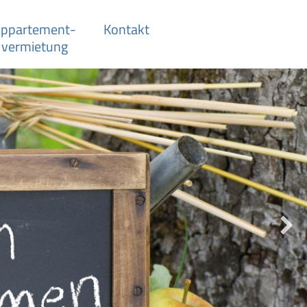
ppartement­-
Kontakt
vermietung