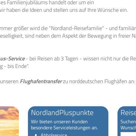
ines Familienjubiläums handelt oder um ein
r haben die Ideen und stellen uns auf Ihre Wünsche ein.
Immer größer wird die "Nordland-Reisefamilie" - und familiär
selligkeit, sind neben dem Aspekt der Bewegung in freier Na
us-Service
- bei Reisen ab 3 Tagen - wissen nicht nur die 
 - bis Ende".
r unseren
Flughafentransfer
zu norddeutschen Flughäfen an: p
NordlandPluspunkte
Reis
Wir bieten unseren Kunden
Suchen 
besondere Serviceleistungen an.
Wunsch
Reiseart
Abholservice