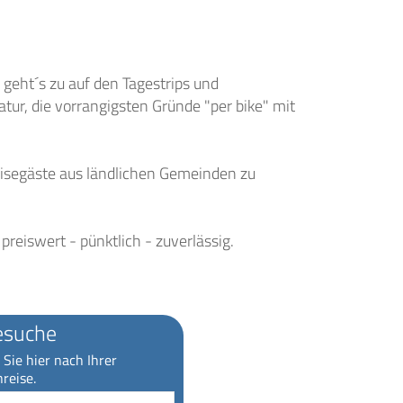
 geht´s zu auf den Tagestrips und
tur, die vorrangigsten Gründe "per bike" mit
Reisegäste aus ländlichen Gemeinden zu
reiswert - pünktlich - zuverlässig.
esuche
Sie hier nach Ihrer
reise.
Reiseziel