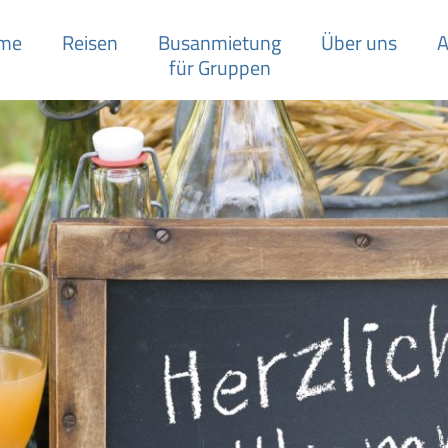
me
Reisen
Busanmietung
Über uns
A
für Gruppen