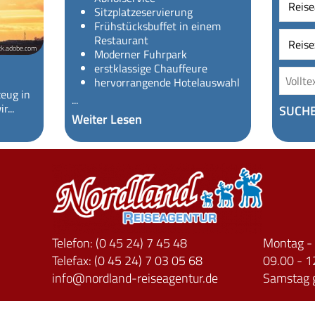
Sitzplatzeservierung
Frühstücksbuffet in einem
Restaurant
ck.adobe.com
Moderner Fuhrpark
erstklassige Chauffeure
hervorrangende Hotelauswahl
zeug in
...
r...
SUCH
Weiter Lesen
Telefon: (0 45 24) 7 45 48
Montag - 
Telefax: (0 45 24) 7 03 05 68
09.00 - 1
info
nordland-reiseagentur.de
Samstag 