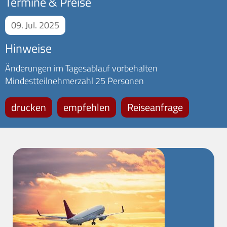
Termine & Preise
09. Jul. 2025
Hinweise
Änderungen im Tagesablauf vorbehalten
Mindestteilnehmerzahl 25 Personen
drucken
empfehlen
Reiseanfrage