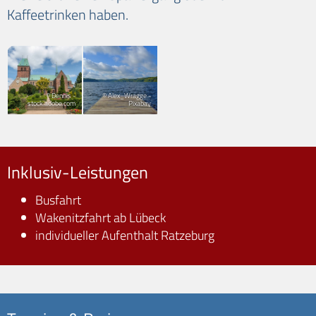
Kaffeetrinken haben.
© Dennis -
© Alex_Wragge -
stock.adobe.com
Pixabay
Inklusiv-Leistungen
Busfahrt
Wakenitzfahrt ab Lübeck
individueller Aufenthalt Ratzeburg