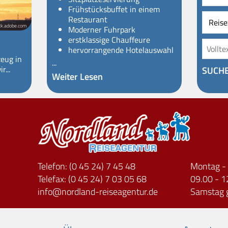
Frühstücksbuffet in einem
Restaurant
ck.adobe.com
Moderner Fuhrpark
erstklassige Chauffeure
hervorrangende Hotelauswahl
zeug in
...
r...
SUCH
Weiter Lesen
Telefon: (0 45 24) 7 45 48
Montag - 
Telefax: (0 45 24) 7 03 05 68
09.00 - 1
info
nordland-reiseagentur.de
Samstag 