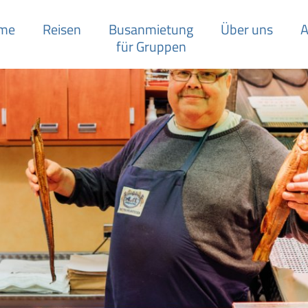
me
Reisen
Busanmietung
Über uns
A
für Gruppen