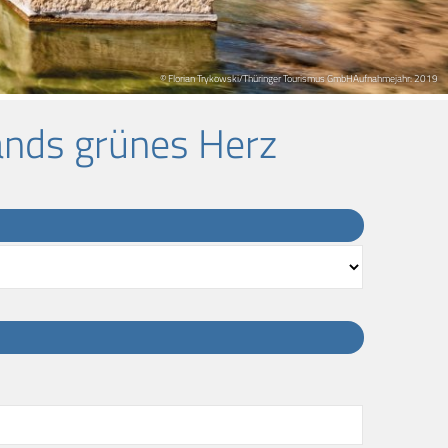
© Florian Trykowski/Thüringer Tourismus GmbHAufnahmejahr: 2019
ands grünes Herz