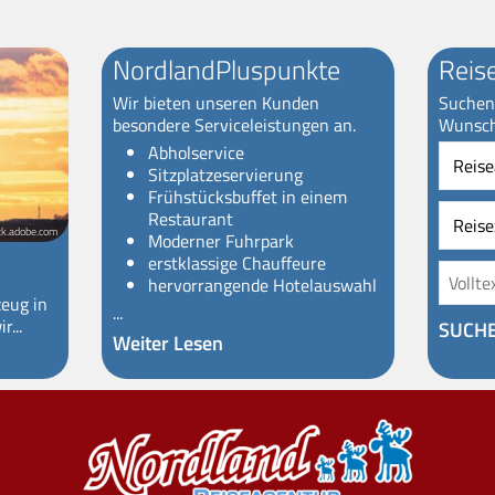
NordlandPluspunkte
Reis
Wir bieten unseren Kunden
Suchen 
besondere Serviceleistungen an.
Wunsch
Reiseart
Abholservice
Sitzplatzeservierung
Frühstücksbuffet in einem
Restaurant
ck.adobe.com
Moderner Fuhrpark
erstklassige Chauffeure
hervorrangende Hotelauswahl
zeug in
...
r...
SUCH
Weiter Lesen