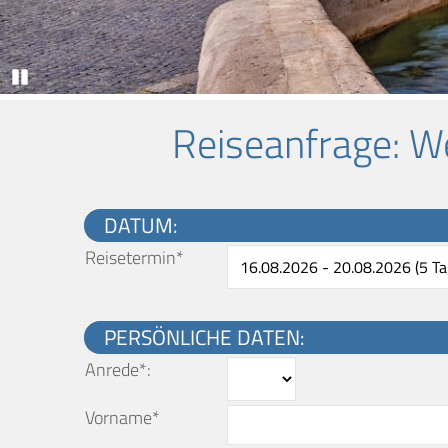
Pause
Reiseanfrage
: W
DATUM:
Reisetermin*
PERSÖNLICHE DATEN:
Anrede*:
Vorname*