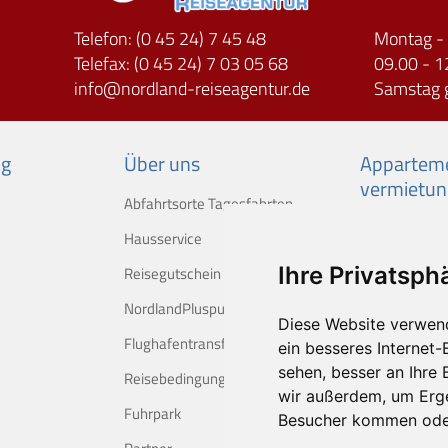
Telefon: (0 45 24) 7 45 48
Montag - 
Telefax: (0 45 24) 7 03 05 68
09.00 - 1
info
nordland-reiseagentur.de
Samstag 
ng
Über uns
Apparteme
vermietun
Abfahrtsorte Tagesfahrten
Hausservice
Ihre Privatsphä
Reisegutschein
NordlandPluspunkte
Diese Website verwen
Flughafentransfer
ein besseres Internet-
sehen, besser an Ihre
Reisebedingungen
wir außerdem, um Erg
Fuhrpark
Besucher kommen oder