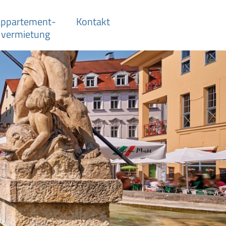
ppartement­-
Kontakt
vermietung