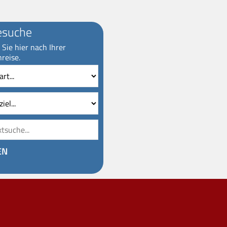
esuche
Sie hier nach Ihrer
reise.
Reiseziel
Volltextsuche
EN