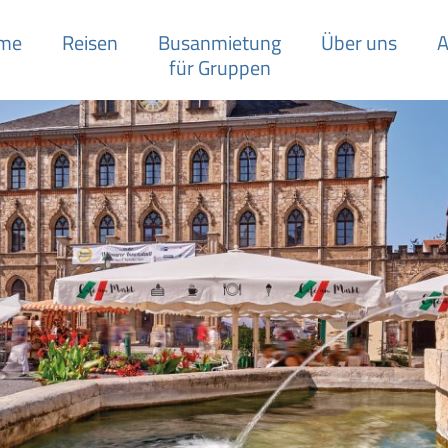
me
Reisen
Busanmietung
Über uns
A
für Gruppen