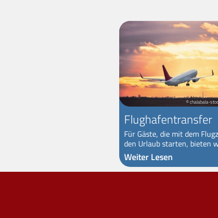
© chalabala-sto
Flughafentransfer
Für Gäste, die mit dem Flug
den Urlaub starten, bieten wi
Weiter Lesen