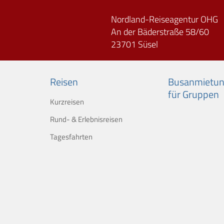
Nordland-Reiseagentur OHG
An der Bäderstraße 58/60
23701 Süsel
Reisen
Busanmietu
für Gruppen
Kurzreisen
Rund- & Erlebnisreisen
Tagesfahrten