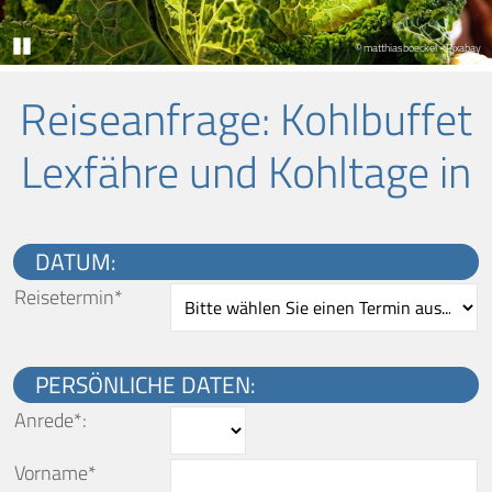
Pause
© matthiasboeckel - Pixabay
Reiseanfrage
: Kohlbuffet
Lexfähre und Kohltage in
DATUM:
Reisetermin*
PERSÖNLICHE DATEN:
Anrede*:
Vorname*