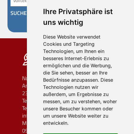
Ihre Privatsphäre ist
SUCHEN
uns wichtig
Diese Website verwendet
Cookies und Targeting
Technologien, um Ihnen ein
besseres Internet-Erlebnis zu
ermöglichen und die Werbung,
die Sie sehen, besser an Ihre
Nordland-Reiseagentur OHG
Bedürfnisse anzupassen. Diese
An der Bäderstraße 58/60
Technologien nutzen wir
23701 Süsel
außerdem, um Ergebnisse zu
Telefon: (0 45 24) 7 45 48
messen, um zu verstehen, woher
Telefax: (0 45 24) 7 03 05 68
unsere Besucher kommen oder
info
nordland-reiseagentur.de
um unsere Website weiter zu
Montag - Freitag
entwickeln.
09.00 - 12.00 Uhr / 14.00 - 17.00 Uhr