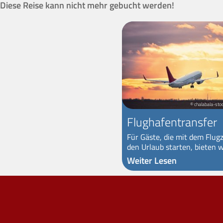
Diese Reise kann nicht mehr gebucht werden!
© chalabala-sto
Flughafentransfer
Für Gäste, die mit dem Flug
den Urlaub starten, bieten wi
Weiter Lesen