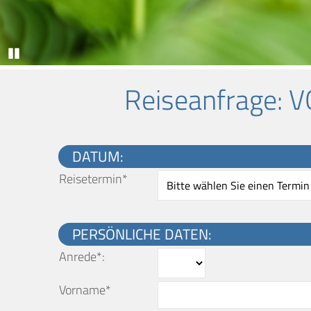
Pause
Reiseanfrage
: 
DATUM:
Reisetermin*
PERSÖNLICHE DATEN:
Anrede*:
Vorname*