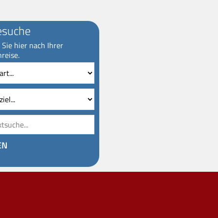
esuche
Sie hier nach Ihrer
reise.
Reiseziel
Volltextsuche
EN