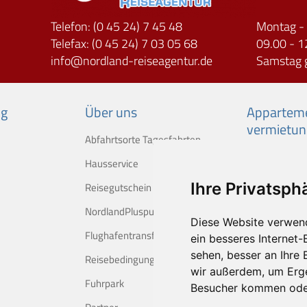
Telefon: (0 45 24) 7 45 48
Montag - 
Telefax: (0 45 24) 7 03 05 68
09.00 - 1
info
nordland-reiseagentur.de
Samstag 
ng
Über uns
Apparteme
vermietun
Abfahrtsorte Tagesfahrten
Hausservice
Ihre Privatsphä
Reisegutschein
NordlandPluspunkte
Diese Website verwen
Flughafentransfer
ein besseres Internet-
sehen, besser an Ihre
Reisebedingungen
wir außerdem, um Erg
Fuhrpark
Besucher kommen oder