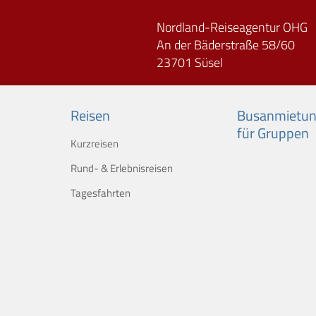
Nordland-Reiseagentur OHG
An der Bäderstraße 58/60
23701 Süsel
Reisen
Busanmietu
für Gruppen
Kurzreisen
Rund- & Erlebnisreisen
Tagesfahrten