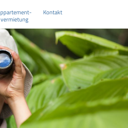
ppartement­-
Kontakt
vermietung