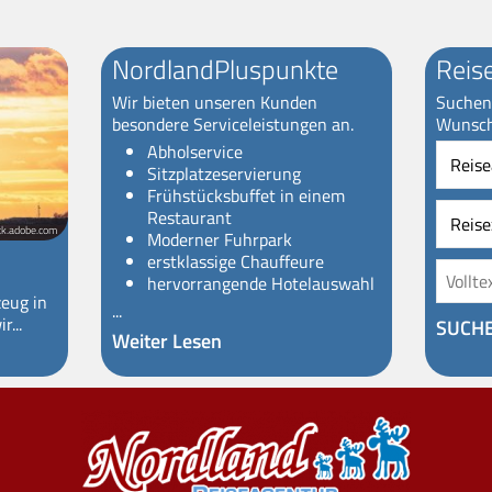
NordlandPluspunkte
Reis
Wir bieten unseren Kunden
Suchen 
besondere Serviceleistungen an.
Wunsch
Reiseart
Abholservice
Sitzplatzeservierung
Frühstücksbuffet in einem
Restaurant
ck.adobe.com
Moderner Fuhrpark
erstklassige Chauffeure
hervorrangende Hotelauswahl
zeug in
...
r...
SUCH
Weiter Lesen