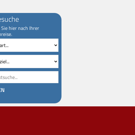
esuche
Sie hier nach Ihrer
reise.
Reiseziel
Volltextsuche
EN