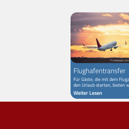
© chalabala-sto
Flughafentransfer
Für Gäste, die mit dem Flug
den Urlaub starten, bieten wi
Weiter Lesen