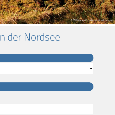
© TN Creative Visuals - stock.adobe.com
in der Nordsee