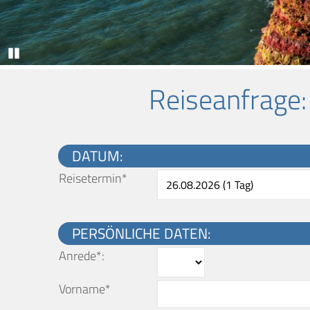
Pause
Reiseanfrage
DATUM:
Reisetermin*
PERSÖNLICHE DATEN:
Anrede*:
Vorname*