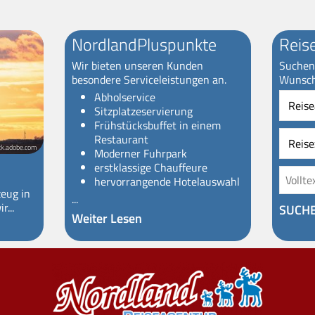
NordlandPluspunkte
Reis
Wir bieten unseren Kunden
Suchen 
besondere Serviceleistungen an.
Wunsch
Reiseart
Abholservice
Sitzplatzeservierung
Frühstücksbuffet in einem
Restaurant
ck.adobe.com
Moderner Fuhrpark
erstklassige Chauffeure
hervorrangende Hotelauswahl
zeug in
...
r...
SUCH
Weiter Lesen