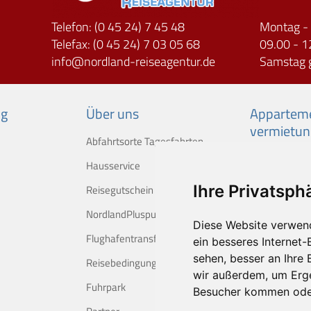
Telefon: (0 45 24) 7 45 48
Montag - 
Telefax: (0 45 24) 7 03 05 68
09.00 - 1
info
nordland-reiseagentur.de
Samstag 
ng
Über uns
Apparteme
vermietun
Abfahrtsorte Tagesfahrten
Hausservice
Ihre Privatsphä
Reisegutschein
NordlandPluspunkte
Diese Website verwen
Flughafentransfer
ein besseres Internet-
sehen, besser an Ihre
Reisebedingungen
wir außerdem, um Erg
Fuhrpark
Besucher kommen oder