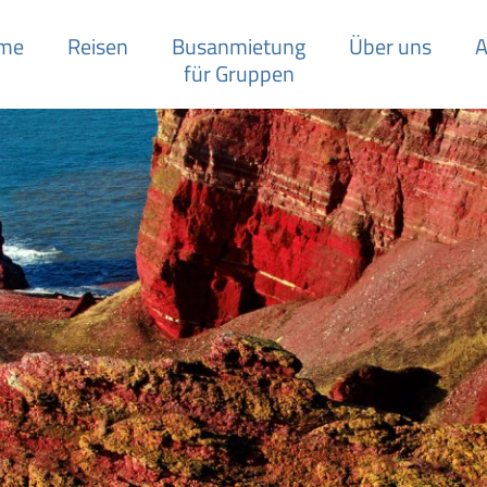
me
Reisen
Busanmietung
Über uns
A
für Gruppen