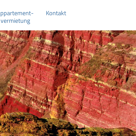
ppartement­-
Kontakt
vermietung