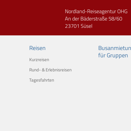
Nordland-Reiseagentur OHG
An der Bäderstraße 58/60
23701 Süsel
Reisen
Busanmietu
für Gruppen
Kurzreisen
Rund- & Erlebnisreisen
Tagesfahrten