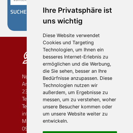
Ihre Privatsphäre ist
SUCHEN
uns wichtig
Diese Website verwendet
Cookies und Targeting
Technologien, um Ihnen ein
besseres Internet-Erlebnis zu
ermöglichen und die Werbung,
die Sie sehen, besser an Ihre
Nordland-Reiseagentur OHG
Bedürfnisse anzupassen. Diese
An der Bäderstraße 58/60
Technologien nutzen wir
23701 Süsel
außerdem, um Ergebnisse zu
Telefon: (0 45 24) 7 45 48
messen, um zu verstehen, woher
Telefax: (0 45 24) 7 03 05 68
unsere Besucher kommen oder
info
nordland-reiseagentur.de
um unsere Website weiter zu
Montag - Freitag
entwickeln.
09.00 - 12.00 Uhr / 14.00 - 17.00 Uhr