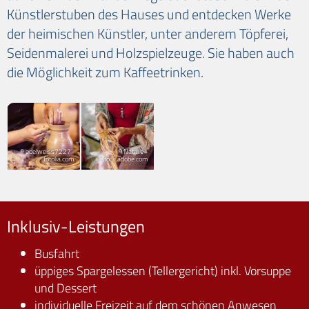
Künstlerstuben des Hauses und entdecken Werke
der heimischen Künstler, unter anderem Töpferei,
Seidenmalerei und Holzspielzeuge. Sie haben auch
die Möglichkeit zum Kaffeetrinken.
© edelweiss7227-
© Natalie -
fotolia.com
stock.adobe.com
Inklusiv-Leistungen
Busfahrt
üppiges Spargelessen (Tellergericht) inkl. Vorsuppe
und Dessert
individuelle Freizeit auf dem schönen Anwesen