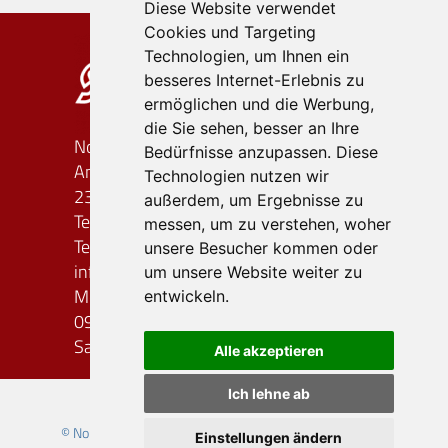
Diese Website verwendet
Cookies und Targeting
Technologien, um Ihnen ein
besseres Internet-Erlebnis zu
ermöglichen und die Werbung,
die Sie sehen, besser an Ihre
Nordland-Reiseagentur OHG
Bedürfnisse anzupassen. Diese
An der Bäderstraße 58/60
Technologien nutzen wir
23701 Süsel
außerdem, um Ergebnisse zu
Telefon: (0 45 24) 7 45 48
messen, um zu verstehen, woher
Telefax: (0 45 24) 7 03 05 68
unsere Besucher kommen oder
info
nordland-reiseagentur.de
um unsere Website weiter zu
Montag - Freitag
entwickeln.
09.00 - 12.00 Uhr / 14.00 - 17.00 Uhr
Samstag geschlossen
Alle akzeptieren
Ich lehne ab
© Nordland Reiseagentur 2026 | created by
vistabus.de
Einstellungen ändern