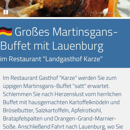
Pause
© K. U. Häßler-stock.adobe.com
Großes Martinsgans-
Buffet mit Lauenburg
im Restaurant "Landgasthof Karze"
Im Restaurant Gasthof "Karze" werden Sie zum
üppigen Martinsgans-Buffet "satt" erwartet.
Schlemmen Sie nach Herzenslust vom herrlichen
Buffet mit hausgemachten Kartoffelknödeln und
Bröselbutter, Salzkartoffeln, Apfelrotkohl,
Bratapfelspalten und Orangen-Grand-Marnier-
Soße. Anschließend Fahrt nach Lauenburg, wo Sie