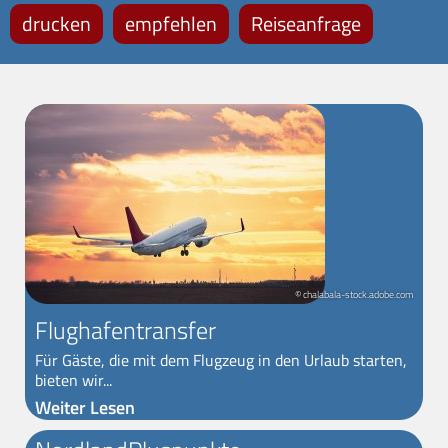
drucken
empfehlen
Reiseanfrage
© chalabala-stock.adobe.com
Flughafentransfer
Für Gäste, die mit dem Flugzeug in den Urlaub starten,
bieten wir...
Weiter Lesen