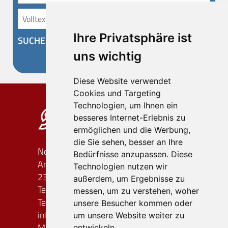
Ihre Privatsphäre ist
SUCHEN
uns wichtig
Diese Website verwendet
Cookies und Targeting
Technologien, um Ihnen ein
besseres Internet-Erlebnis zu
ermöglichen und die Werbung,
die Sie sehen, besser an Ihre
Nordland-Reiseagentur OHG
Bedürfnisse anzupassen. Diese
An der Bäderstraße 58/60
Technologien nutzen wir
23701 Süsel
außerdem, um Ergebnisse zu
Telefon: (0 45 24) 7 45 48
messen, um zu verstehen, woher
Telefax: (0 45 24) 7 03 05 68
unsere Besucher kommen oder
info
nordland-reiseagentur.de
um unsere Website weiter zu
Montag - Freitag
entwickeln.